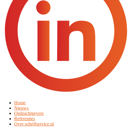
Home
Nieuws
Opdrachtgevers
Referenties
Over schrijfservice.nl