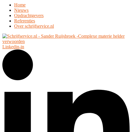
Home
Nieuws
Opdrachtgevers
Referenties
Over schrijfservice.nl
Linkedin-in